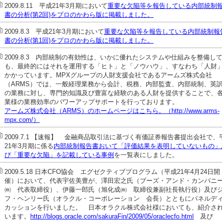
2009.8.11 平成21年3月期において
重要な欠陥等を報告している内部統制
書の分析(第2回)をプロのかわら版に掲載しました。
2009.8.3 平成21年3月期において
重要な欠陥等を報告している内部統制報
書の分析(第1回)をプロのかわら版に掲載しました。
2009.8.3 内部統制の有効性は、いかに優れたシステムや仕組みを整備し
も、最終的にはそれを運用する「ヒト」と「ノウハウ」、すなわち「人財
かかっています。MPXグループの人財支援会社であるアームズ株式会社
（ARMS）では、一般経理業務から会計、税務、内部監査、内部統制、英
の業務に対し、専門的知識及び豊富な経験のある人財を提供することで、
業様の業務効率のパワーアップサポートを行っております。
アームズ株式会社（ARMS）のホームページはこちら。（http://www.arms-
mpx.com/）
2009.7.1 【速報】
金融商品取引法に基づく有価証券報告書提出会社で、
21年3月期に係る
内部統制報告書おいて「評価結果を表明していないもの」
び「重要な欠陥」を記載している事例
を一覧表にしました。
2009.5.18 日本CFO協会 エグゼクティブプログラム（平成21年4月24日開
催）において、代表宇佐美豊が、澤田宏之氏（ブーズ・アンド・カンパニ
㈱ 代表取締役）、伊藤一郎氏（旭化成㈱ 取締役兼副社長執行役）及び
フ・ヘンリー氏（オラクル・コーポレーション 会長）とともにパネルデ
カッションを行いました。 日本オラクル株式会社様においても、紹介さ
います。
http://blogs.oracle.com/sakuraFin/2009/05/oraclecfo.html
及び