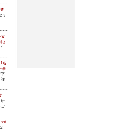
監査
セミ
ま
を支
回さ
２年
1名
正事
び平
）詳
け
日研
をご
ot
２
さ