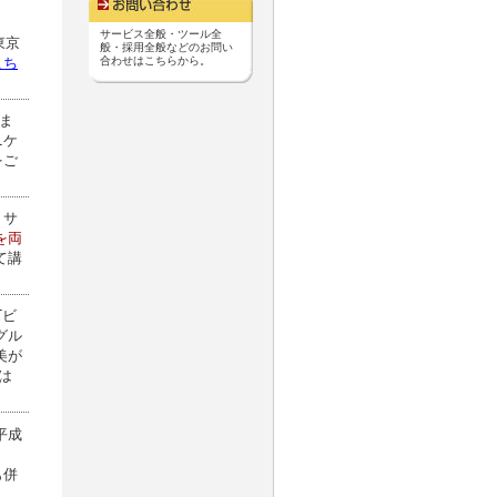
サービス全般・ツール全
東京
般・採用全般などのお問い
こち
合わせはこちらから。
ま
ニケ
をご
リサ
を両
て講
Tビ
グル
美が
は
平成
も併