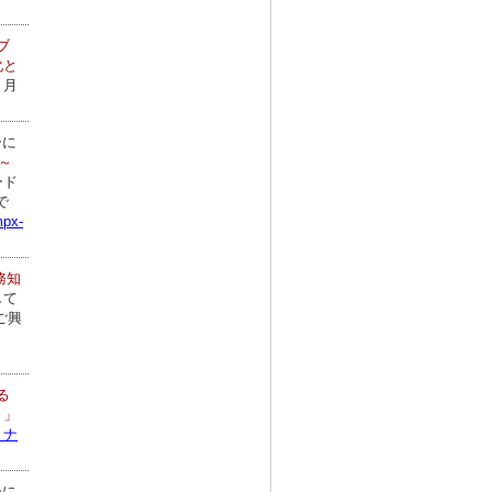
ブ
化と
２月
ーに
～
ード
で
px-
務知
して
ご興
る
～」
ミナ
ーに