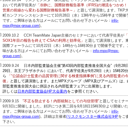
おいて代表宇佐美が
「冷静に、国際財務報告基準（IFRS)の潮流をつかめ！
営業の前線から変わる国際財務報告基準～」
と題して講演致します。TKP
町カンファレンスセンターにて10月28日（水）13時半から15時半まで開催
です。ご興味がある方はメールにてお問い合わせ下さい(メール：
info-
mpx@mpx-group.com
)。
2009.10.2 CCH TeamMate Japan主催のセミナーにおいて代表宇佐美が
「
SOX1年目の報告を終えて-CSAの利用と効率化」
と題して講演致します。
国際フォーラムにて10月22日（木）14時から16時30分まで開催予定です。
味がある方はメールにてお問い合わせ下さい(メール：
info-mpx@mpx-
group.com
)。
2009.9.24 日本
内部監査協会主催“第43回内部監査推進全国大会”（9月28
29日、京王プラザホテル）において、代表宇佐美が9月29日（火）15時20
ら
「“公認会計士監査の品質管理に関する検査指摘事例”に見る内部監査の
後」
と題して講演致します。またMPXグループ（MPX及びアームズ）は、
部監査推進全国大会に併設される内部監査フェアに出展致します。
詳しくは
日本内部監査協会HP大会案内
をご参照ください。
2009.9.15
”不正を防止する！内部統制としての与信管理”
と題してセミナ
9月3日に開催しました。好評につき第二回を9月18日15時30分より開催い
ます。ご興味がある方はメールにてお問い合わせ下さい(メール：
info-
mpx@mpx-group.com
)。詳細は主催者
(リスクモンスター株式会社)HP
をご
下さい。