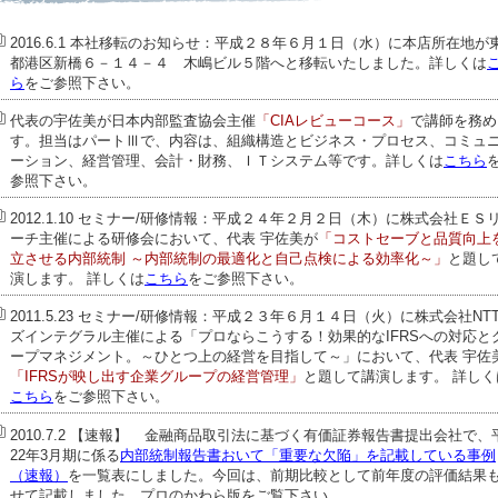
2016.6.1 本社移転のお知らせ：
平成２８年６月１日（水）に本店所在地が
都港区新橋６－１４－４ 木嶋ビル５階へと移転いたしました。詳しくは
ら
をご参照下さい。
代表の宇佐美が日本内部監査協会主催
「CIAレビューコース」
で講師を務め
す。担当はパートⅢで、内容は、組織構造とビジネス・プロセス、コミュ
ーション、経営管理、会計・財務、ＩＴシステム等です。詳しくは
こちら
参照下さい。
2012.1.10 セミナー/研修情報：
平成２４年２月２日（木）に株式会社ＥＳ
ーチ主催による研修会において、代表 宇佐美が
「コストセーブと品質向上
立させる内部統制 ～内部統制の最適化と自己点検による効率化～」
と題し
演します。 詳しくは
こちら
をご参照下さい。
2011.5.23 セミナー/研修情報：
平成２３年６月１４日（火）に株式会社NT
ズインテグラル主催による「プロならこうする！効果的なIFRSへの対応と
ープマネジメント。～ひとつ上の経営を目指して～」において、代表 宇佐
「IFRSが映し出す企業グループの経営管理」
と題して講演します。 詳しく
こちら
をご参照下さい。
2010.7.2 【速報】
金融商品取引法に基づく有価証券報告書提出会社で、
22年3月期に係る
内部統制報告書おいて「重要な欠陥」を記載している事例
（速報）
を一覧表にしました。今回は、前期比較として前年度の評価結果
せて記載しました。プロのかわら版をご覧下さい。