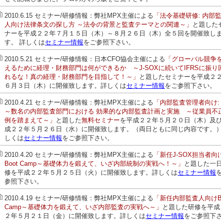
2010.6.15 セミナー/研修情報：
弊社MPX主催による
「法令基礎研修: 内部
人向け法律条文の探し方 ～法令の背景と監査テーマとの関連～」
と題した
ナーを平成２２年７月１５日（木）～８月２６日（木）全５回を開催致し
す。 詳しくは
セミナー情報
をご参照下さい。
2010.5.21 セミナー/研修情報：
日本CFO協会主催による
「
グローバル競争
えるために経理・財務部門は何ができるか
～J-SOXに続いてIFRSに振り
れるな！真の経理・財務部門を目指して！～
」
と題したセミナーを平成２
６月３日（木）に開催致します。詳しくは
セミナー情報
をご参照下さい。
2010.4.21 セミナー/研修情報：
弊社MPX主催による
「内部監査管理者向け: 
～数名の内部監査部門における 効果的な内部監査計画と実施 ～
従業員不
例を踏まえて～
」
と題した
無料セミナー
を平成２２年５月２０日（木）及
成２２年５月２６日（水）に開催致します。（両日ともに同じ内容です。
しくは
セミナー情報
をご参照下さい。
2010.4.20 セミナー/研修情報：
弊社MPX主催による
「新任J-SOX担当者
向
Boot Camp～基礎体力を鍛えて、いざ内部統制の実戦へ！～
」
と題した一
修を平成２２年５月２５日（火）に開催致します。詳しくは
セミナー情報
参照下さい。
2010.4.19 セミナー/研修情報：
弊社MPX主催による
「新任内部監査人向けBo
Camp
～基礎体力を鍛えて、いざ内部監査の実戦へ～
」
と題した研修を平成
２年５月２１日（金）に開催致します。詳しくは
セミナー情報
をご参照下