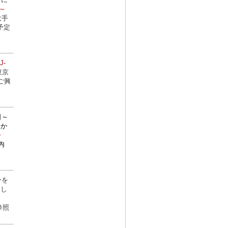
～
大手
予定
J-
東京
ご興
日～
分か
今
内
ーを
たし
参照