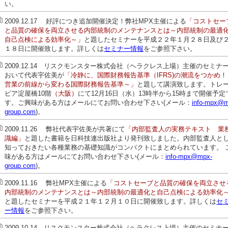
い。
2009.12.17
好評につき追加開催決定！
弊社MPX主催による
「コストセー
と品質の確保を両立させる内部統制のメンテナンスとは～内部統制の最適
自己点検による効率化～」
と題したセミナーを平成２２年１月２８日及び
１８日に開催致します。詳しくは
セミナー情報
をご参照下さい。
2009.12.14
リスクモンスター株式会社（ヘラクレス上場）主催のセミナ
おいて代表宇佐美が
「冷静に、国際財務報告基準（IFRS)の潮流をつかめ！
営業の前線から変わる国際財務報告基準～」
と題して講演致します。トレ
ピア淀屋橋10階
（大阪）
にて12月16日（水）13時半から15時まで開催予定
す。ご興味がある方はメールにてお問い合わせ下さい(メール：
info-mpx@m
group.com
)。
2009.11.26
弊社代表宇佐美が共著にて
「内部監査人の実務テキスト 業
識編」
と題した書籍を日科技連出版社より発刊致しました。内部監査人と
知っておきたい各種業務の基礎知識がコンパクトにまとめられています。
味がある方はメールにてお問い合わせ下さい(メール：
info-mpx@mpx-
group.com
)。
2009.11.16
弊社MPX主催による
「コストセーブと品質の確保を両立させ
内部統制のメンテナンスとは～内部統制の最適化と自己
点
検による効率化
と題したセミナーを平成２１年１２月１０日に開催致します。詳しくは
セ
ー情報
をご参照下さい。
2009.10.14
リスクモンスター株式会社（ヘラクレス上場）主催のセミナ