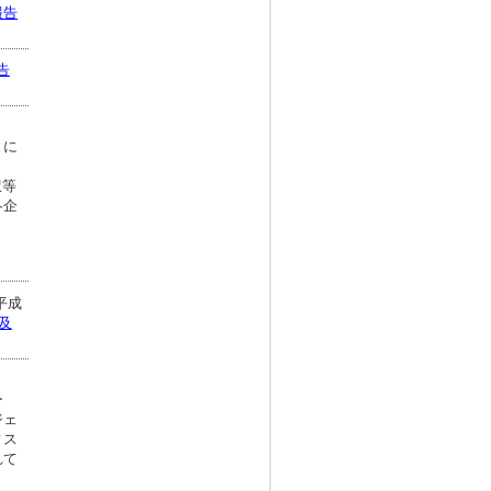
報告
告
て
」に
訳等
各企
平成
及
ー
ジェ
ィス
れて